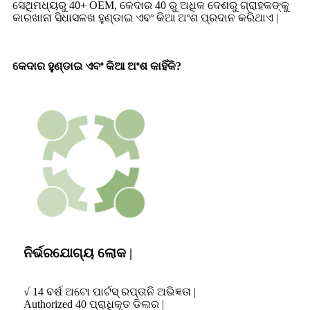
ସେଥିମଧ୍ୟରୁ 40+ OEM, କେଦାର 40 ରୁ ଅଧିକ ଦେଶରୁ ଗ୍ରାହକଙ୍କୁ
କାରଖାନା ସିଧାସଳଖ ହୁଣ୍ଡାଇ ଏବଂ କିଆ ଅଂଶ ପ୍ରଦାନ କରିଥାଏ |
କେଦାର ହୁଣ୍ଡାଇ ଏବଂ କିଆ ଅଂଶ କାହିଁକି?
ନିର୍ଭରଯୋଗ୍ୟ ଲୋକ |
√ 14 ବର୍ଷ ଅଟୋ ପାର୍ଟସ୍ ରପ୍ତାନି ଅଭିଜ୍ଞତା |
Authorized 40 ପ୍ରାଧିକୃତ ଡିଲର |