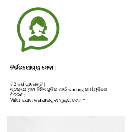
ନିର୍ଭରଯୋଗ୍ୟ ସେବା |
√ 2 ବର୍ଷ ୱାରେଣ୍ଟି |
ଷ୍ଟକ୍ରେ ଥିବା ଜିନିଷଗୁଡ଼ିକ ପାଇଁ working କାର୍ଯ୍ୟଦିବସ
ବିତରଣ;
Value ଯୋଗ କରାଯାଇଥିବା ମୂଲ୍ୟ ସେବା *