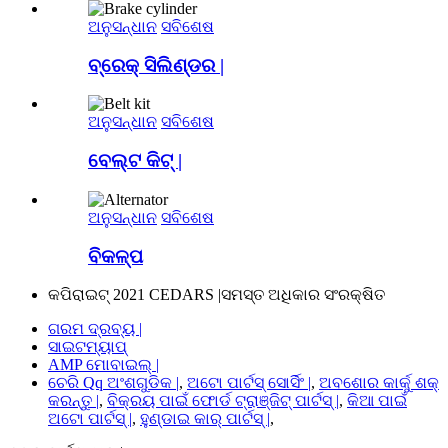
ଅନୁସନ୍ଧାନ
ସବିଶେଷ
ବ୍ରେକ୍ ସିଲିଣ୍ଡର |
ଅନୁସନ୍ଧାନ
ସବିଶେଷ
ବେଲ୍ଟ କିଟ୍ |
ଅନୁସନ୍ଧାନ
ସବିଶେଷ
ବିକଳ୍ପ
କପିରାଇଟ୍ 2021 CEDARS |ସମସ୍ତ ଅଧିକାର ସଂରକ୍ଷିତ
ଗରମ ଦ୍ରବ୍ୟ |
ସାଇଟମ୍ୟାପ୍
AMP ମୋବାଇଲ୍ |
ଚେରି Qq ଅଂଶଗୁଡିକ |
,
ଅଟୋ ପାର୍ଟସ୍ ସୋର୍ସିଂ |
,
ଅବଶୋର କାର୍କୁ ଶକ୍
କରନ୍ତୁ |
,
ବିକ୍ରୟ ପାଇଁ ଫୋର୍ଡ ଟ୍ରାଞ୍ଜିଟ୍ ପାର୍ଟସ୍ |
,
କିଆ ପାଇଁ
ଅଟୋ ପାର୍ଟସ୍ |
,
ହୁଣ୍ଡାଇ କାର୍ ପାର୍ଟସ୍ |
,