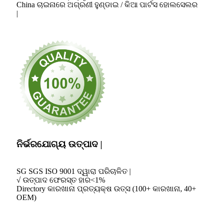
China ଚାଇନାରେ ଅଗ୍ରଣୀ ହୁଣ୍ଡାଇ / କିଆ ପାର୍ଟସ ହୋଲସେଲର
|
ନିର୍ଭରଯୋଗ୍ୟ ଉତ୍ପାଦ |
SG SGS ISO 9001 ଦ୍ୱାରା ପରିଚାଳିତ |
√ ଉତ୍ପାଦ ଫେରସ୍ତ ହାର<1%
Directory କାରଖାନା ପ୍ରତ୍ୟକ୍ଷ ଉତ୍ସ (100+ କାରଖାନା, 40+
OEM)