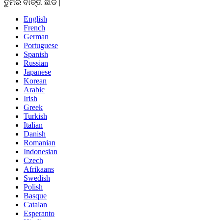
ତୁମର ବାର୍ତ୍ତା ଛାଡ |
English
French
German
Portuguese
Spanish
Russian
Japanese
Korean
Arabic
Irish
Greek
Turkish
Italian
Danish
Romanian
Indonesian
Czech
Afrikaans
Swedish
Polish
Basque
Catalan
Esperanto