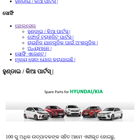
ହୁଣ୍ଡାଇ / କିଆ ପାର୍ଟସ୍ |
ସୋର୍ସିଂ
ହୋଲସେଲ
ହୁଣ୍ଡାଇ / କିଆ ପାର୍ଟସ୍ |
ଫୋର୍ଡ ଟ୍ରାଞ୍ଜିଟ୍ ପାର୍ଟସ୍ |
ଚାଇନିଜ୍ ଯାନଗୁଡିକ ପାଇଁ ଅଂଶଗୁଡିକ |
ଅନ୍ୟମାନେ |
ସୋର୍ସିଂ ଏଜେଣ୍ଟ |
ମୂଲ୍ୟ ସେବା ଯୋଗ କରାଯାଇଛି |
ହୁଣ୍ଡାଇ / କିଆ ପାର୍ଟସ୍ |
100 ରୁ ଅଧିକ ଉତ୍ପାଦକଙ୍କ ସହିତ ଆମେ ଏକୀଭୂତ ହୋଇଛୁ,