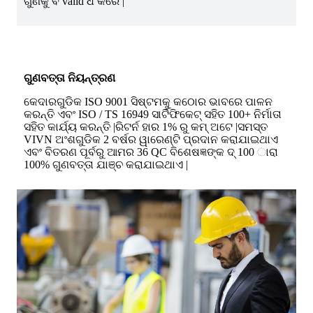
ଗୁଣକୁ ବ valid ଧ କରେ |
ଗୁଣବତ୍ତା ନିୟନ୍ତ୍ରଣ
କେଦାରଗୁଡିକ ISO 9001 ସିଷ୍ଟମକୁ କଠୋର ଭାବରେ ପାଳନ
କରନ୍ତି ଏବଂ ISO / TS 16949 ସାର୍ଟିଫିକେଟ୍ ସହିତ 100+ ନିର୍ମାତା
ସହିତ କାର୍ଯ୍ୟ କରନ୍ତି |ରିଟର୍ନ ହାର 1% ରୁ କମ୍ ଅଟେ |ସମସ୍ତ
VIVN ଅଂଶଗୁଡିକ 2 ବର୍ଷର ୱାରେଣ୍ଟି ପ୍ରଦାନ କରାଯାଇଥାଏ
ଏବଂ ବିତରଣ ପୂର୍ବରୁ ଆମର 36 QC ବିଶେଷଜ୍ଞଙ୍କ ଦ୍ 100 ାରା
100% ଗୁଣବତ୍ତା ଯାଞ୍ଚ କରାଯାଇଥାଏ |