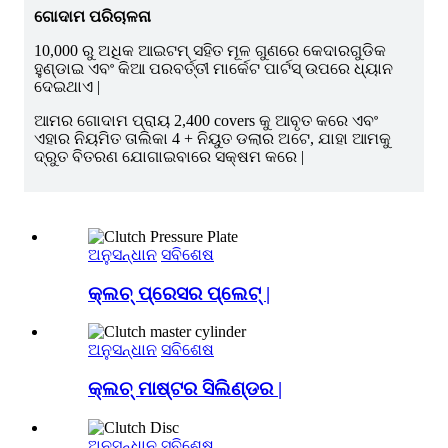
ଗୋଦାମ ପରିଚାଳନା
10,000 ରୁ ଅଧିକ ଆଇଟମ୍ ସହିତ ମୂଳ ଗୁଣରେ କେଦାରଗୁଡିକ
ହୁଣ୍ଡାଇ ଏବଂ କିଆ ପରବର୍ତ୍ତୀ ମାର୍କେଟ ପାର୍ଟସ୍ ଉପରେ ଧ୍ୟାନ
ଦେଇଥାଏ |
ଆମର ଗୋଦାମ ପ୍ରାୟ 2,400 covers କୁ ଆବୃତ କରେ ଏବଂ
ଏହାର ନିୟମିତ ତାଲିକା 4 + ନିୟୁତ ଡଲାର ଅଟେ, ଯାହା ଆମକୁ
ଦ୍ରୁତ ବିତରଣ ଯୋଗାଇବାରେ ସକ୍ଷମ କରେ |
ଅନୁସନ୍ଧାନ
ସବିଶେଷ
କ୍ଲଚ୍ ପ୍ରେସର ପ୍ଲେଟ୍ |
ଅନୁସନ୍ଧାନ
ସବିଶେଷ
କ୍ଲଚ୍ ମାଷ୍ଟର ସିଲିଣ୍ଡର |
ଅନୁସନ୍ଧାନ
ସବିଶେଷ