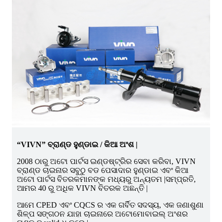
“VIVN” ବ୍ରାଣ୍ଡ ହୁଣ୍ଡାଇ / କିଆ ଅଂଶ |
2008 ଠାରୁ ଅଟୋ ପାର୍ଟସ ଇଣ୍ଡଷ୍ଟ୍ରିର ସେବା କରିବା, VIVN
ବ୍ରାଣ୍ଡ ଚାଇନାର ସବୁଠୁ ବଡ ପେସାଦାର ହୁଣ୍ଡାଇ ଏବଂ କିଆ
ଅଟୋ ପାର୍ଟସ ବିତରକମାନଙ୍କ ମଧ୍ୟରୁ ଅନ୍ୟତମ |ସମ୍ପ୍ରତି,
ଆମର 40 ରୁ ଅଧିକ VIVN ବିତରକ ଅଛନ୍ତି |
ଆମେ CPED ଏବଂ CQCS ର ଏକ ଗର୍ବିତ ସଦସ୍ୟ, ଏକ ଜଣାଶୁଣା
ଶିଳ୍ପ ସଙ୍ଗଠନ ଯାହା ଚାଇନାରେ ଅଟୋମୋବାଇଲ୍ ଅଂଶର