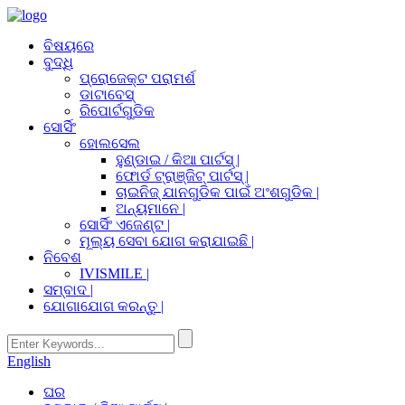
ବିଷୟରେ
ବୁଦ୍ଧି
ପ୍ରୋଜେକ୍ଟ ପରାମର୍ଶ
ଡାଟାବେସ୍
ରିପୋର୍ଟଗୁଡିକ
ସୋର୍ସିଂ
ହୋଲସେଲ
ହୁଣ୍ଡାଇ / କିଆ ପାର୍ଟସ୍ |
ଫୋର୍ଡ ଟ୍ରାଞ୍ଜିଟ୍ ପାର୍ଟସ୍ |
ଚାଇନିଜ୍ ଯାନଗୁଡିକ ପାଇଁ ଅଂଶଗୁଡିକ |
ଅନ୍ୟମାନେ |
ସୋର୍ସିଂ ଏଜେଣ୍ଟ |
ମୂଲ୍ୟ ସେବା ଯୋଗ କରାଯାଇଛି |
ନିବେଶ
IVISMILE |
ସମ୍ବାଦ |
ଯୋଗାଯୋଗ କରନ୍ତୁ |
English
ଘର